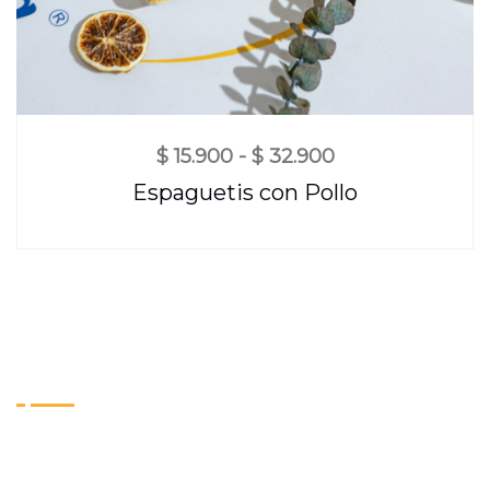
$
15.900
-
$
32.900
Espaguetis con Pollo
Sobre Nosotros
En Lechoncitos, celebramos la tradición culinaria
con auténtico sabor. Ofrecemos una experiencia